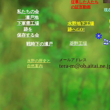
従事した人たち
の証言動画
現
私たちの会
瀬戸地
下軍需工場
水野地下工場
跡を
跡へGO
!
保存する会
菱野工場
戦時下の瀬戸
メールアドレス
水野の歴史と
tera-m@ob.aitai.ne.j
自然案内