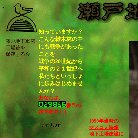
-
知っていますか？
こんな雑木林の中
瀬戸地下軍需
にも戦争があった
工場跡を
ことを
保存する会
戦争の20世紀から
平和の２１世紀へ
私たちといっしょ
に歩みはじめませ
んか？
あなたは、
番目の
訪問者です！
1
990年当時の
マスコミ映像
地下工場建設に